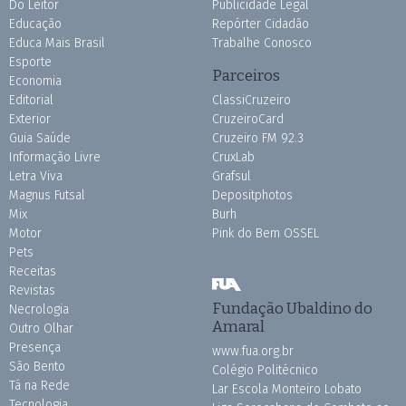
Do Leitor
Publicidade Legal
Educação
Repórter Cidadão
Educa Mais Brasil
Trabalhe Conosco
Esporte
Parceiros
Economia
Editorial
ClassiCruzeiro
Exterior
CruzeiroCard
Guia Saúde
Cruzeiro FM 92.3
Informação Livre
CruxLab
Letra Viva
Grafsul
Magnus Futsal
Depositphotos
Mix
Burh
Motor
Pink do Bem OSSEL
Pets
Receitas
Revistas
Fundação Ubaldino do
Necrologia
Amaral
Outro Olhar
Presença
www.fua.org.br
São Bento
Colégio Politécnico
Tá na Rede
Lar Escola Monteiro Lobato
Tecnologia