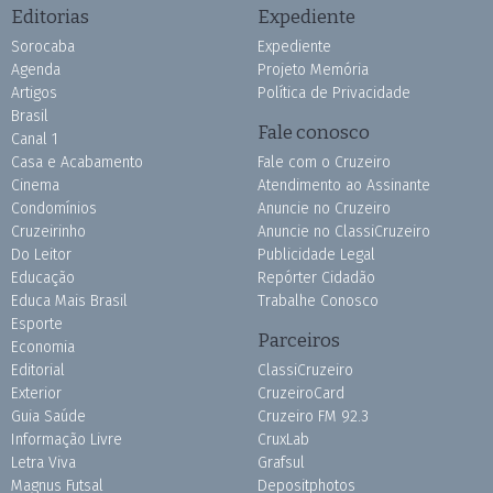
Editorias
Expediente
Sorocaba
Expediente
Agenda
Projeto Memória
Artigos
Política de Privacidade
Brasil
Fale conosco
Canal 1
Casa e Acabamento
Fale com o Cruzeiro
Cinema
Atendimento ao Assinante
Condomínios
Anuncie no Cruzeiro
Cruzeirinho
Anuncie no ClassiCruzeiro
Do Leitor
Publicidade Legal
Educação
Repórter Cidadão
Educa Mais Brasil
Trabalhe Conosco
Esporte
Parceiros
Economia
Editorial
ClassiCruzeiro
Exterior
CruzeiroCard
Guia Saúde
Cruzeiro FM 92.3
Informação Livre
CruxLab
Letra Viva
Grafsul
Magnus Futsal
Depositphotos