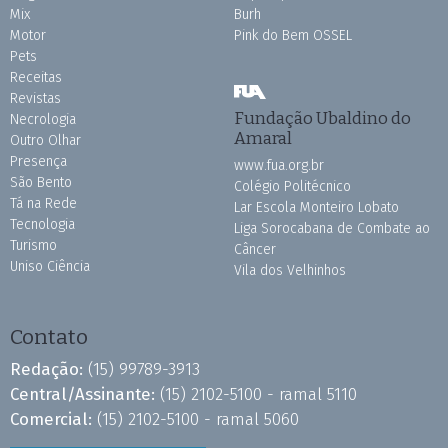
Mix
Burh
Motor
Pink do Bem OSSEL
Pets
Receitas
Revistas
Fundação Ubaldino do
Necrologia
Amaral
Outro Olhar
Presença
www.fua.org.br
São Bento
Colégio Politécnico
Tá na Rede
Lar Escola Monteiro Lobato
Tecnologia
Liga Sorocabana de Combate ao
Turismo
Câncer
Uniso Ciência
Vila dos Velhinhos
Contato
Redação:
(15) 99789-3913
Central/Assinante:
(15) 2102-5100 - ramal 5110
Comercial:
(15) 2102-5100 - ramal 5060