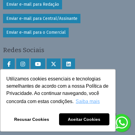
Enviar e-mail para Redação
Enviar e-mail para Central/Assinante
Enviar e-mail para o Comercial
Redes Sociais
Utilizamos cookies essenciais e tecnologias
Faça download do aplicativo
semelhantes de acordo com a nossa Política de
Privacidade. Ao continuar navegando, você
Play Store e App Store
concorda com estas condições.
Saiba mais
Todos os direitos reservados © 2025 Cruzeiro do Sul
Recusar Cookies
Aceitar Cookies