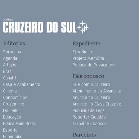
Editorias
Expediente
Sorocaba
Expediente
Agenda
Projeto Memória
Artigos
Política de Privacidade
Brasil
Fale conosco
Canal 1
Casa e Acabamento
Fale com o Cruzeiro
Cinema
Atendimento ao Assinante
Condomínios
Anuncie no Cruzeiro
Cruzeirinho
Anuncie no ClassiCruzeiro
Do Leitor
Publicidade Legal
Educação
Repórter Cidadão
Educa Mais Brasil
Trabalhe Conosco
Esporte
Parceiros
Economia