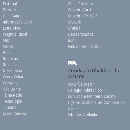
Editorial
ClassiCruzeiro
Exterior
CruzeiroCard
Guia Saúde
Cruzeiro FM 92.3
Informação Livre
CruxLab
Letra Viva
Grafsul
Magnus Futsal
Depositphotos
Mix
Burh
Motor
Pink do Bem OSSEL
Pets
Receitas
Revistas
Fundação Ubaldino do
Necrologia
Amaral
Outro Olhar
Presença
www.fua.org.br
São Bento
Colégio Politécnico
Tá na Rede
Lar Escola Monteiro Lobato
Tecnologia
Liga Sorocabana de Combate ao
Turismo
Câncer
Uniso Ciência
Vila dos Velhinhos