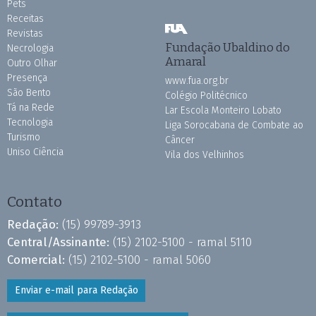
Pets
Receitas
Revistas
Fundação Ubaldino do
Necrologia
Amaral
Outro Olhar
Presença
www.fua.org.br
São Bento
Colégio Politécnico
Tá na Rede
Lar Escola Monteiro Lobato
Tecnologia
Liga Sorocabana de Combate ao
Turismo
Câncer
Uniso Ciência
Vila dos Velhinhos
Contato
Redação:
(15) 99789-3913
Central/Assinante:
(15) 2102-5100 - ramal 5110
Comercial:
(15) 2102-5100 - ramal 5060
Enviar e-mail para Redação