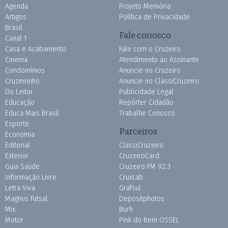
Agenda
Projeto Memória
Artigos
Política de Privacidade
Brasil
Fale conosco
Canal 1
Casa e Acabamento
Fale com o Cruzeiro
Cinema
Atendimento ao Assinante
Condomínios
Anuncie no Cruzeiro
Cruzeirinho
Anuncie no ClassiCruzeiro
Do Leitor
Publicidade Legal
Educação
Repórter Cidadão
Educa Mais Brasil
Trabalhe Conosco
Esporte
Parceiros
Economia
Editorial
ClassiCruzeiro
Exterior
CruzeiroCard
Guia Saúde
Cruzeiro FM 92.3
Informação Livre
CruxLab
Letra Viva
Grafsul
Magnus Futsal
Depositphotos
Mix
Burh
Motor
Pink do Bem OSSEL