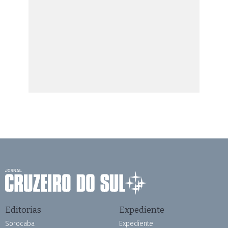
Editorias
Expediente
Sorocaba
Expediente