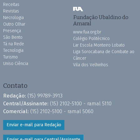
Receitas
Revistas
Fundação Ubaldino do
Necrologia
Amaral
Outro Olhar
Presença
www.fua.org.br
São Bento
Colégio Politécnico
Tá na Rede
Lar Escola Monteiro Lobato
Tecnologia
Liga Sorocabana de Combate ao
Turismo
Câncer
Uniso Ciência
Vila dos Velhinhos
Contato
Redação:
(15) 99789-3913
Central/Assinante:
(15) 2102-5100 - ramal 5110
Comercial:
(15) 2102-5100 - ramal 5060
Enviar e-mail para Redação
Enviar e-mail para Central/Assinante