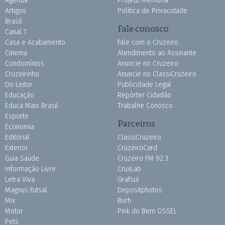
Agenda
Projeto Memória
Artigos
Política de Privacidade
Brasil
Fale conosco
Canal 1
Casa e Acabamento
Fale com o Cruzeiro
Cinema
Atendimento ao Assinante
Condomínios
Anuncie no Cruzeiro
Cruzeirinho
Anuncie no ClassiCruzeiro
Do Leitor
Publicidade Legal
Educação
Repórter Cidadão
Educa Mais Brasil
Trabalhe Conosco
Esporte
Parceiros
Economia
Editorial
ClassiCruzeiro
Exterior
CruzeiroCard
Guia Saúde
Cruzeiro FM 92.3
Informação Livre
CruxLab
Letra Viva
Grafsul
Magnus Futsal
Depositphotos
Mix
Burh
Motor
Pink do Bem OSSEL
Pets