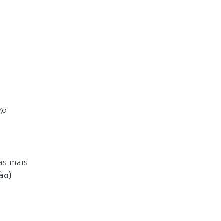
go
ias mais
ão)