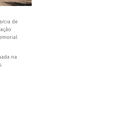
arcia de
ração
Memorial
tuada na
s