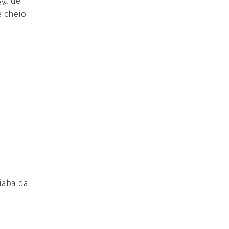
ga de
e cheio
.
iaba da