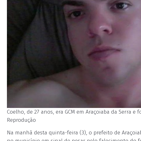
Coelho, de 27 anos, era GCM em Araçoiaba da Serra e f
Reprodução
Na manhã desta quinta-feira (3), o prefeito de Araçoiaba
no município em sinal de pesar pelo falecimento do f