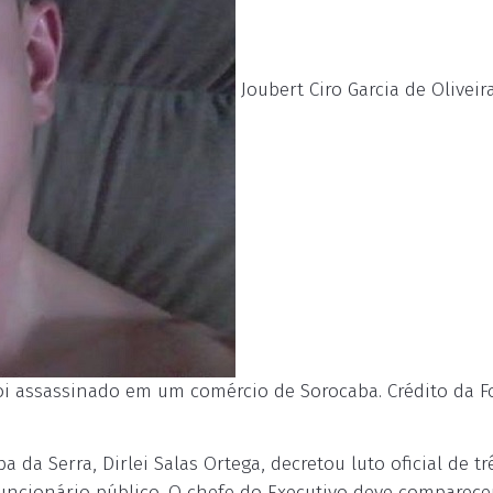
Joubert Ciro Garcia de Oliveir
oi assassinado em um comércio de Sorocaba. Crédito da Fo
 da Serra, Dirlei Salas Ortega, decretou luto oficial de tr
uncionário público. O chefe do Executivo deve comparece