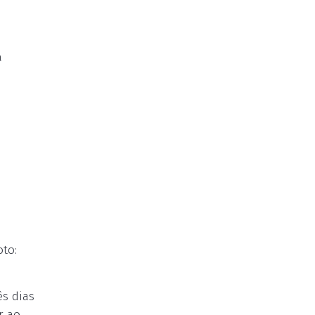
a
to:
ês dias
r ao