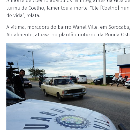
A morte de Coelho abalou os 45 integrantes da GCM de
turma de Coelho, lamentou a morte. “Ele [Coelho] nun
de vida”, relata.
A vítima, moradora do bairro Wanel Ville, em Sorocaba
Atualmente, atuava no plantão noturno da Ronda Oste