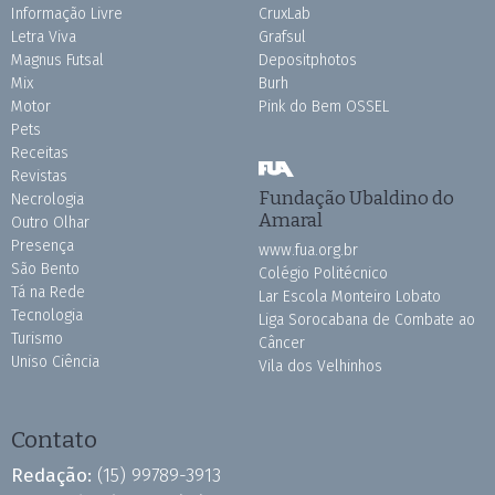
Informação Livre
CruxLab
Letra Viva
Grafsul
Magnus Futsal
Depositphotos
Mix
Burh
Motor
Pink do Bem OSSEL
Pets
Receitas
Revistas
Fundação Ubaldino do
Necrologia
Amaral
Outro Olhar
Presença
www.fua.org.br
São Bento
Colégio Politécnico
Tá na Rede
Lar Escola Monteiro Lobato
Tecnologia
Liga Sorocabana de Combate ao
Turismo
Câncer
Uniso Ciência
Vila dos Velhinhos
Contato
Redação:
(15) 99789-3913