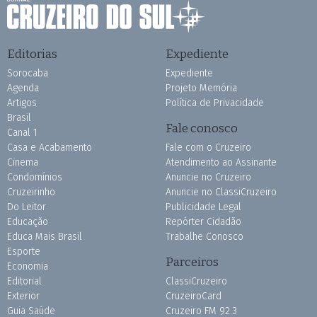
Editorias
Expediente
Sorocaba
Expediente
Agenda
Projeto Memória
Artigos
Política de Privacidade
Brasil
Fale conosco
Canal 1
Casa e Acabamento
Fale com o Cruzeiro
Cinema
Atendimento ao Assinante
Condomínios
Anuncie no Cruzeiro
Cruzeirinho
Anuncie no ClassiCruzeiro
Do Leitor
Publicidade Legal
Educação
Repórter Cidadão
Educa Mais Brasil
Trabalhe Conosco
Esporte
Parceiros
Economia
Editorial
ClassiCruzeiro
Exterior
CruzeiroCard
Guia Saúde
Cruzeiro FM 92.3