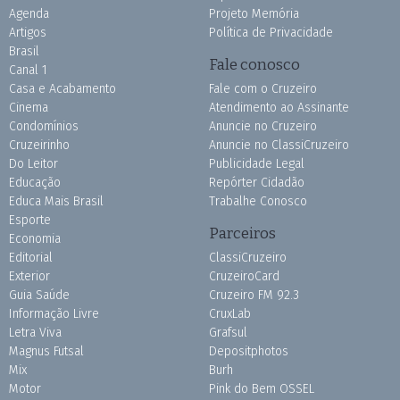
Agenda
Projeto Memória
Artigos
Política de Privacidade
Brasil
Fale conosco
Canal 1
Casa e Acabamento
Fale com o Cruzeiro
Cinema
Atendimento ao Assinante
Condomínios
Anuncie no Cruzeiro
Cruzeirinho
Anuncie no ClassiCruzeiro
Do Leitor
Publicidade Legal
Educação
Repórter Cidadão
Educa Mais Brasil
Trabalhe Conosco
Esporte
Parceiros
Economia
Editorial
ClassiCruzeiro
Exterior
CruzeiroCard
Guia Saúde
Cruzeiro FM 92.3
Informação Livre
CruxLab
Letra Viva
Grafsul
Magnus Futsal
Depositphotos
Mix
Burh
Motor
Pink do Bem OSSEL