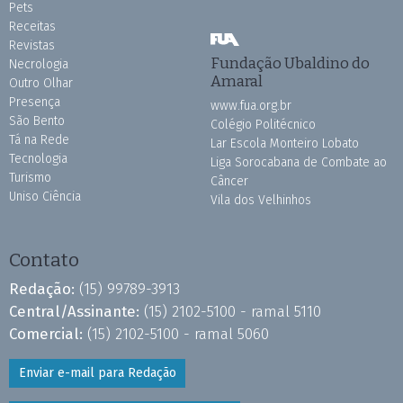
Pets
Receitas
Revistas
Fundação Ubaldino do
Necrologia
Amaral
Outro Olhar
Presença
www.fua.org.br
São Bento
Colégio Politécnico
Tá na Rede
Lar Escola Monteiro Lobato
Tecnologia
Liga Sorocabana de Combate ao
Turismo
Câncer
Uniso Ciência
Vila dos Velhinhos
Contato
Redação:
(15) 99789-3913
Central/Assinante:
(15) 2102-5100 - ramal 5110
Comercial:
(15) 2102-5100 - ramal 5060
Enviar e-mail para Redação