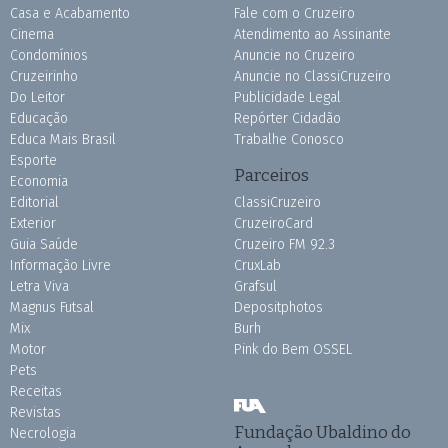
Casa e Acabamento
Fale com o Cruzeiro
Cinema
Atendimento ao Assinante
Condomínios
Anuncie no Cruzeiro
Cruzeirinho
Anuncie no ClassiCruzeiro
Do Leitor
Publicidade Legal
Educação
Repórter Cidadão
Educa Mais Brasil
Trabalhe Conosco
Esporte
Parceiros
Economia
Editorial
ClassiCruzeiro
Exterior
CruzeiroCard
Guia Saúde
Cruzeiro FM 92.3
Informação Livre
CruxLab
Letra Viva
Grafsul
Magnus Futsal
Depositphotos
Mix
Burh
Motor
Pink do Bem OSSEL
Pets
Receitas
Revistas
Fundação Ubaldino do
Necrologia