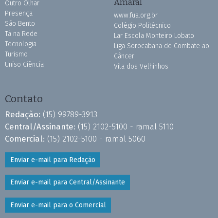
Amaral
Outro Olhar
Presença
www.fua.org.br
São Bento
Colégio Politécnico
Tá na Rede
Lar Escola Monteiro Lobato
Tecnologia
Liga Sorocabana de Combate ao
Turismo
Câncer
Uniso Ciência
Vila dos Velhinhos
Contato
Redação:
(15) 99789-3913
Central/Assinante:
(15) 2102-5100 - ramal 5110
Comercial:
(15) 2102-5100 - ramal 5060
Enviar e-mail para Redação
Enviar e-mail para Central/Assinante
Enviar e-mail para o Comercial