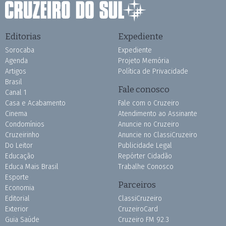
Editorias
Expediente
Sorocaba
Expediente
Agenda
Projeto Memória
Artigos
Política de Privacidade
Brasil
Fale conosco
Canal 1
Casa e Acabamento
Fale com o Cruzeiro
Cinema
Atendimento ao Assinante
Condomínios
Anuncie no Cruzeiro
Cruzeirinho
Anuncie no ClassiCruzeiro
Do Leitor
Publicidade Legal
Educação
Repórter Cidadão
Educa Mais Brasil
Trabalhe Conosco
Esporte
Parceiros
Economia
Editorial
ClassiCruzeiro
Exterior
CruzeiroCard
Guia Saúde
Cruzeiro FM 92.3