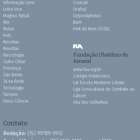
Informação Livre
CruxLab
Letra Viva
Grafsul
Magnus Futsal
Depositphotos
Mix
Burh
Motor
Pink do Bem OSSEL
Pets
Receitas
Revistas
Fundação Ubaldino do
Necrologia
Amaral
Outro Olhar
Presença
www.fua.org.br
São Bento
Colégio Politécnico
Tá na Rede
Lar Escola Monteiro Lobato
Tecnologia
Liga Sorocabana de Combate ao
Turismo
Câncer
Uniso Ciência
Vila dos Velhinhos
Contato
Redação:
(15) 99789-3913