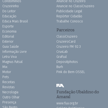
Condomínios
Anuncie no Cruzeiro
Cruzeirinho
Anuncie no ClassiCruzeiro
Do Leitor
Publicidade Legal
Educação
Repórter Cidadão
Educa Mais Brasil
Trabalhe Conosco
Esporte
Parceiros
Economia
Editorial
ClassiCruzeiro
Exterior
CruzeiroCard
Guia Saúde
Cruzeiro FM 92.3
Informação Livre
CruxLab
Letra Viva
Grafsul
Magnus Futsal
Depositphotos
Mix
Burh
Motor
Pink do Bem OSSEL
Pets
Receitas
Revistas
Fundação Ubaldino do
Necrologia
Amaral
Outro Olhar
Presença
www.fua.org.br
São Bento