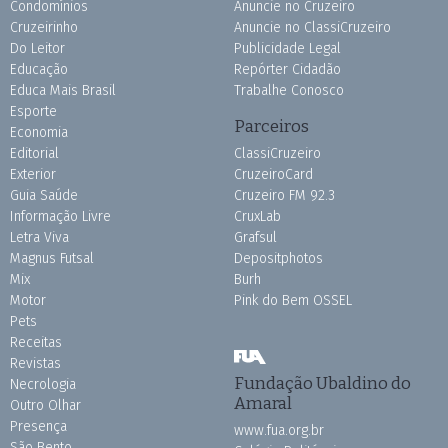
Condomínios
Anuncie no Cruzeiro
Cruzeirinho
Anuncie no ClassiCruzeiro
Do Leitor
Publicidade Legal
Educação
Repórter Cidadão
Educa Mais Brasil
Trabalhe Conosco
Esporte
Parceiros
Economia
Editorial
ClassiCruzeiro
Exterior
CruzeiroCard
Guia Saúde
Cruzeiro FM 92.3
Informação Livre
CruxLab
Letra Viva
Grafsul
Magnus Futsal
Depositphotos
Mix
Burh
Motor
Pink do Bem OSSEL
Pets
Receitas
Revistas
Fundação Ubaldino do
Necrologia
Amaral
Outro Olhar
Presença
www.fua.org.br
São Bento