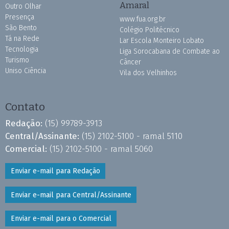
Amaral
Outro Olhar
Presença
www.fua.org.br
São Bento
Colégio Politécnico
Tá na Rede
Lar Escola Monteiro Lobato
Tecnologia
Liga Sorocabana de Combate ao
Turismo
Câncer
Uniso Ciência
Vila dos Velhinhos
Contato
Redação:
(15) 99789-3913
Central/Assinante:
(15) 2102-5100 - ramal 5110
Comercial:
(15) 2102-5100 - ramal 5060
Enviar e-mail para Redação
Enviar e-mail para Central/Assinante
Enviar e-mail para o Comercial