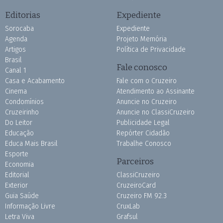
Editorias
Expediente
Sorocaba
Expediente
Agenda
Projeto Memória
Artigos
Política de Privacidade
Brasil
Fale conosco
Canal 1
Casa e Acabamento
Fale com o Cruzeiro
Cinema
Atendimento ao Assinante
Condomínios
Anuncie no Cruzeiro
Cruzeirinho
Anuncie no ClassiCruzeiro
Do Leitor
Publicidade Legal
Educação
Repórter Cidadão
Educa Mais Brasil
Trabalhe Conosco
Esporte
Parceiros
Economia
Editorial
ClassiCruzeiro
Exterior
CruzeiroCard
Guia Saúde
Cruzeiro FM 92.3
Informação Livre
CruxLab
Letra Viva
Grafsul