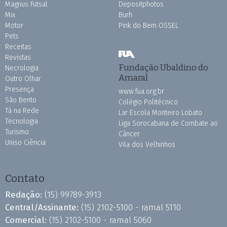
Magnus Futsal
Depositphotos
Mix
Burh
Motor
Pink do Bem OSSEL
Pets
Receitas
Revistas
Fundação Ubaldino do
Necrologia
Amaral
Outro Olhar
Presença
www.fua.org.br
São Bento
Colégio Politécnico
Tá na Rede
Lar Escola Monteiro Lobato
Tecnologia
Liga Sorocabana de Combate ao
Turismo
Câncer
Uniso Ciência
Vila dos Velhinhos
Contato
Redação:
(15) 99789-3913
Central/Assinante:
(15) 2102-5100 - ramal 5110
Comercial:
(15) 2102-5100 - ramal 5060