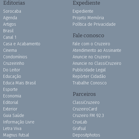
Editorias
Expediente
Sorocaba
Expediente
Agenda
Projeto Memória
Artigos
Política de Privacidade
Brasil
Fale conosco
Canal 1
Casa e Acabamento
Fale com o Cruzeiro
Cinema
Atendimento ao Assinante
Condomínios
Anuncie no Cruzeiro
Cruzeirinho
Anuncie no ClassiCruzeiro
Do Leitor
Publicidade Legal
Educação
Repórter Cidadão
Educa Mais Brasil
Trabalhe Conosco
Esporte
Parceiros
Economia
Editorial
ClassiCruzeiro
Exterior
CruzeiroCard
Guia Saúde
Cruzeiro FM 92.3
Informação Livre
CruxLab
Letra Viva
Grafsul
Magnus Futsal
Depositphotos