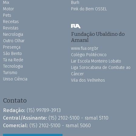
Mix
Burh
Motor
Pink do Bem OSSEL
Pets
Receitas
Revistas
Fundação Ubaldino do
Necrologia
Amaral
Outro Olhar
Presença
www.fua.org.br
São Bento
Colégio Politécnico
Tá na Rede
Lar Escola Monteiro Lobato
Tecnologia
Liga Sorocabana de Combate ao
Turismo
Câncer
Uniso Ciência
Vila dos Velhinhos
Contato
Redação:
(15) 99789-3913
Central/Assinante:
(15) 2102-5100 - ramal 5110
Comercial:
(15) 2102-5100 - ramal 5060