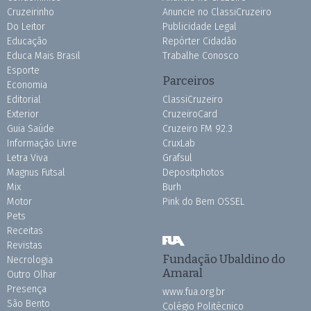
Cruzeirinho
Anuncie no ClassiCruzeiro
Do Leitor
Publicidade Legal
Educação
Repórter Cidadão
Educa Mais Brasil
Trabalhe Conosco
Esporte
Parceiros
Economia
Editorial
ClassiCruzeiro
Exterior
CruzeiroCard
Guia Saúde
Cruzeiro FM 92.3
Informação Livre
CruxLab
Letra Viva
Grafsul
Magnus Futsal
Depositphotos
Mix
Burh
Motor
Pink do Bem OSSEL
Pets
Receitas
Revistas
Fundação Ubaldino do
Necrologia
Amaral
Outro Olhar
Presença
www.fua.org.br
São Bento
Colégio Politécnico