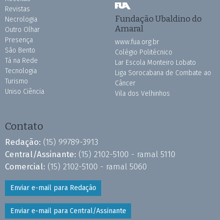
Revistas
Fundação Ubaldino do
Necrologia
Amaral
Outro Olhar
Presença
www.fua.org.br
São Bento
Colégio Politécnico
Tá na Rede
Lar Escola Monteiro Lobato
Tecnologia
Liga Sorocabana de Combate ao
Turismo
Câncer
Uniso Ciência
Vila dos Velhinhos
Contato
Redação:
(15) 99789-3913
Central/Assinante:
(15) 2102-5100 - ramal 5110
Comercial:
(15) 2102-5100 - ramal 5060
Enviar e-mail para Redação
Enviar e-mail para Central/Assinante