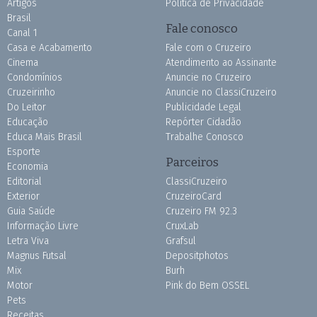
Artigos
Política de Privacidade
Brasil
Fale conosco
Canal 1
Casa e Acabamento
Fale com o Cruzeiro
Cinema
Atendimento ao Assinante
Condomínios
Anuncie no Cruzeiro
Cruzeirinho
Anuncie no ClassiCruzeiro
Do Leitor
Publicidade Legal
Educação
Repórter Cidadão
Educa Mais Brasil
Trabalhe Conosco
Esporte
Parceiros
Economia
Editorial
ClassiCruzeiro
Exterior
CruzeiroCard
Guia Saúde
Cruzeiro FM 92.3
Informação Livre
CruxLab
Letra Viva
Grafsul
Magnus Futsal
Depositphotos
Mix
Burh
Motor
Pink do Bem OSSEL
Pets
Receitas