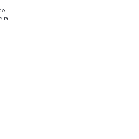
do
ira.