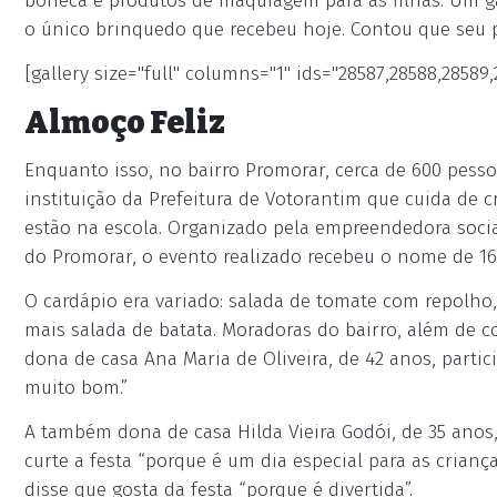
boneca e produtos de maquiagem para as filhas. Um g
o único brinquedo que recebeu hoje. Contou que seu
[gallery size="full" columns="1" ids="28587,28588,28589,
Almoço Feliz
Enquanto isso, no bairro Promorar, cerca de 600 pesso
instituição da Prefeitura de Votorantim que cuida de 
estão na escola. Organizado pela empreendedora socia
do Promorar, o evento realizado recebeu o nome de 16º
O cardápio era variado: salada de tomate com repolho,
mais salada de batata. Moradoras do bairro, além de c
dona de casa Ana Maria de Oliveira, de 42 anos, partic
muito bom.”
A também dona de casa Hilda Vieira Godói, de 35 anos, 
curte a festa “porque é um dia especial para as criança
disse que gosta da festa “porque é divertida”.