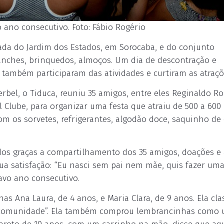
o ano consecutivo. Foto: Fábio Rogério
otada do Jardim dos Estados, em Sorocaba, e do conjunto
lanches, brinquedos, almoços. Um dia de descontração e
também participaram das atividades e curtiram as atraçõ
rbel, o Tiduca, reuniu 35 amigos, entre eles Reginaldo R
l Clube, para organizar uma festa que atraiu de 500 a 600
m os sorvetes, refrigerantes, algodão doce, saquinho de 
os graças a compartilhamento dos 35 amigos, doações e
sua satisfação: “Eu nasci sem pai nem mãe, quis fazer uma
tavo ano consecutivo.
lhas Ana Laura, de 4 anos, e Maria Clara, de 9 anos. Ela cla
a comunidade”. Ela também comprou lembrancinhas como