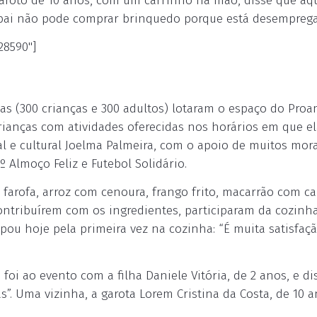
aroto de 10 anos, com um carrinho na mão, disse que aqu
 pai não pode comprar brinquedo porque está desempreg
28590"]
as (300 crianças e 300 adultos) lotaram o espaço do Proa
crianças com atividades oferecidas nos horários em que e
l e cultural Joelma Palmeira, com o apoio de muitos mor
 Almoço Feliz e Futebol Solidário.
 farofa, arroz com cenoura, frango frito, macarrão com ca
ontribuírem com os ingredientes, participaram da cozinha
ipou hoje pela primeira vez na cozinha: “É muita satisfaçã
foi ao evento com a filha Daniele Vitória, de 2 anos, e di
s”. Uma vizinha, a garota Lorem Cristina da Costa, de 10 a