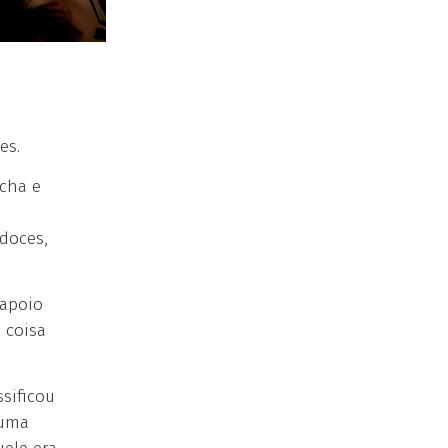
es.
ocha e
doces,
 apoio
 coisa
ssificou
 uma