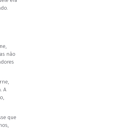
ele era
ado.
me,
las não
adores
rne,
. A
o,
sse que
nos,