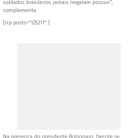
soldados brasileiros jamais negaram possuir”,
complementa.
[irp posts="125211" ]
Na presença do presidente Bolsonaro, Derrite se