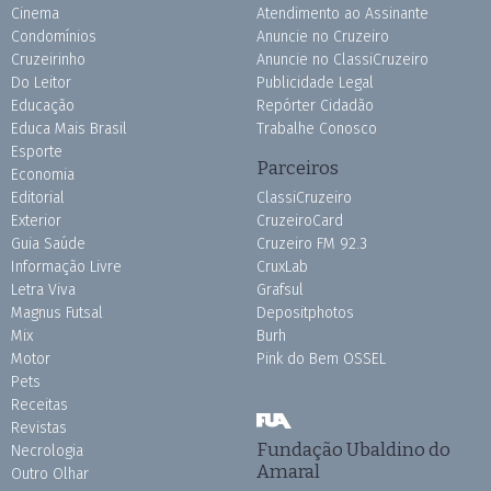
Cinema
Atendimento ao Assinante
Condomínios
Anuncie no Cruzeiro
Cruzeirinho
Anuncie no ClassiCruzeiro
Do Leitor
Publicidade Legal
Educação
Repórter Cidadão
Educa Mais Brasil
Trabalhe Conosco
Esporte
Parceiros
Economia
Editorial
ClassiCruzeiro
Exterior
CruzeiroCard
Guia Saúde
Cruzeiro FM 92.3
Informação Livre
CruxLab
Letra Viva
Grafsul
Magnus Futsal
Depositphotos
Mix
Burh
Motor
Pink do Bem OSSEL
Pets
Receitas
Revistas
Fundação Ubaldino do
Necrologia
Amaral
Outro Olhar