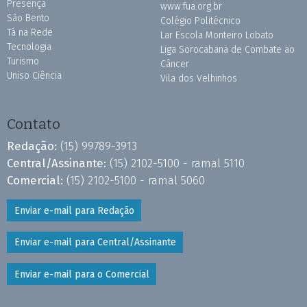
Presença
www.fua.org.br
São Bento
Colégio Politécnico
Tá na Rede
Lar Escola Monteiro Lobato
Tecnologia
Liga Sorocabana de Combate ao
Turismo
Câncer
Uniso Ciência
Vila dos Velhinhos
Contato
Redação:
(15) 99789-3913
Central/Assinante:
(15) 2102-5100 - ramal 5110
Comercial:
(15) 2102-5100 - ramal 5060
Enviar e-mail para Redação
Enviar e-mail para Central/Assinante
Enviar e-mail para o Comercial