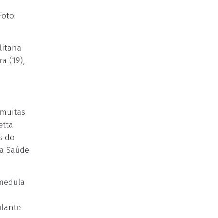
Foto:
litana
a (19),
 muitas
etta
s do
da Saúde
 medula
plante