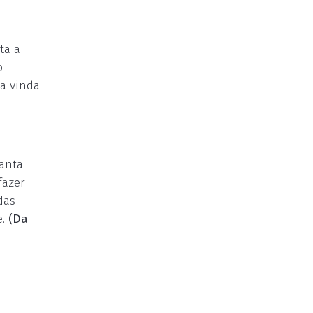
i
ta a
o
la vinda
Santa
fazer
das
e.
(Da