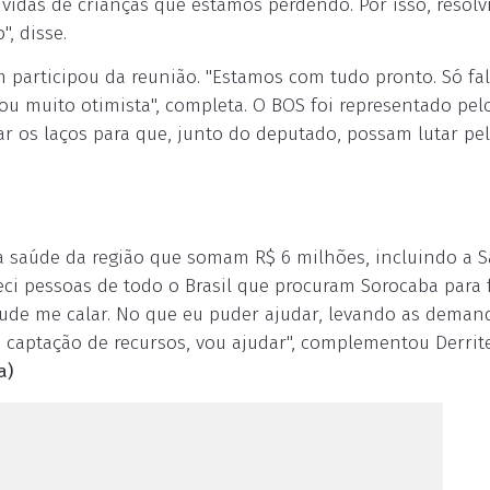
vidas de crianças que estamos perdendo. Por isso, resolv
, disse.
m participou da reunião. "Estamos com tudo pronto. Só fal
ou muito otimista", completa. O BOS foi representado pel
tar os laços para que, junto do deputado, possam lutar pe
da saúde da região que somam R$ 6 milhões, incluindo a 
heci pessoas de todo o Brasil que procuram Sorocaba para 
 pude me calar. No que eu puder ajudar, levando as deman
captação de recursos, vou ajudar", complementou Derrit
a)