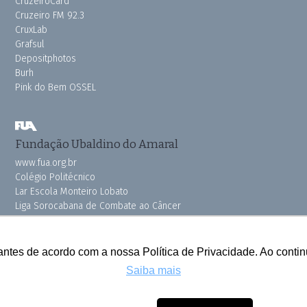
CruzeiroCard
Cruzeiro FM 92.3
CruxLab
Grafsul
Depositphotos
Burh
Pink do Bem OSSEL
Fundação Ubaldino do Amaral
www.fua.org.br
Colégio Politécnico
Lar Escola Monteiro Lobato
Liga Sorocabana de Combate ao Câncer
Vila dos Velhinhos
antes de acordo com a nossa Política de Privacidade. Ao cont
Saiba mais
Todos os direitos reservados © 2025 Cruzeiro do Sul