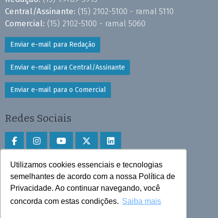
Central/Assinante:
(15) 2102-5100 - ramal 5110
Comercial:
(15) 2102-5100 - ramal 5060
Enviar e-mail para Redação
Enviar e-mail para Central/Assinante
Enviar e-mail para o Comercial
Redes Sociais
Utilizamos cookies essenciais e tecnologias
Faça download do aplicativo
semelhantes de acordo com a nossa Política de
Privacidade. Ao continuar navegando, você
Play Store e App Store
concorda com estas condições.
Saiba mais