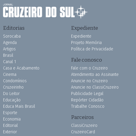
Editorias
Expediente
Sorocaba
Expediente
Agenda
Projeto Memória
Artigos
Política de Privacidade
Brasil
Fale conosco
Canal 1
Casa e Acabamento
Fale com o Cruzeiro
Cinema
Atendimento ao Assinante
Condomínios
Anuncie no Cruzeiro
Cruzeirinho
Anuncie no ClassiCruzeiro
Do Leitor
Publicidade Legal
Educação
Repórter Cidadão
Educa Mais Brasil
Trabalhe Conosco
Esporte
Parceiros
Economia
Editorial
ClassiCruzeiro
Exterior
CruzeiroCard