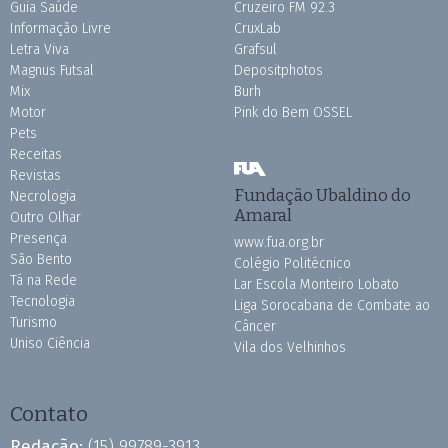
Guia Saúde
Cruzeiro FM 92.3
Informação Livre
CruxLab
Letra Viva
Grafsul
Magnus Futsal
Depositphotos
Mix
Burh
Motor
Pink do Bem OSSEL
Pets
Receitas
Revistas
Fundação Ubaldino do
Necrologia
Amaral
Outro Olhar
Presença
www.fua.org.br
São Bento
Colégio Politécnico
Tá na Rede
Lar Escola Monteiro Lobato
Tecnologia
Liga Sorocabana de Combate ao
Turismo
Câncer
Uniso Ciência
Vila dos Velhinhos
Contato
Redação:
(15) 99789-3913