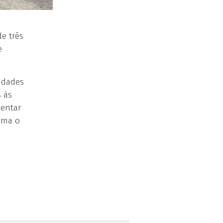
e três
e
idades
 às
mentar
irma o