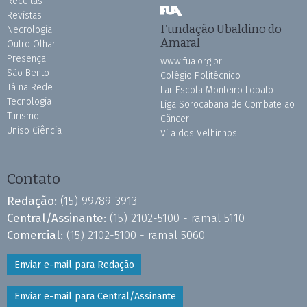
Receitas
Revistas
Fundação Ubaldino do
Necrologia
Amaral
Outro Olhar
Presença
www.fua.org.br
São Bento
Colégio Politécnico
Tá na Rede
Lar Escola Monteiro Lobato
Tecnologia
Liga Sorocabana de Combate ao
Turismo
Câncer
Uniso Ciência
Vila dos Velhinhos
Contato
Redação:
(15) 99789-3913
Central/Assinante:
(15) 2102-5100 - ramal 5110
Comercial:
(15) 2102-5100 - ramal 5060
Enviar e-mail para Redação
Enviar e-mail para Central/Assinante