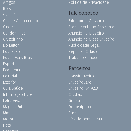
Artigos
Política de Privacidade
Brasil
Fale conosco
Canal 1
Casa e Acabamento
Fale com o Cruzeiro
Cinema
Atendimento ao Assinante
Condomínios
Anuncie no Cruzeiro
Cruzeirinho
Anuncie no ClassiCruzeiro
Do Leitor
Publicidade Legal
Educação
Repórter Cidadão
Educa Mais Brasil
Trabalhe Conosco
Esporte
Parceiros
Economia
Editorial
ClassiCruzeiro
Exterior
CruzeiroCard
Guia Saúde
Cruzeiro FM 92.3
Informação Livre
CruxLab
Letra Viva
Grafsul
Magnus Futsal
Depositphotos
Mix
Burh
Motor
Pink do Bem OSSEL
Pets