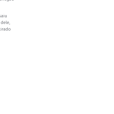
saiu
 dele,
tirado