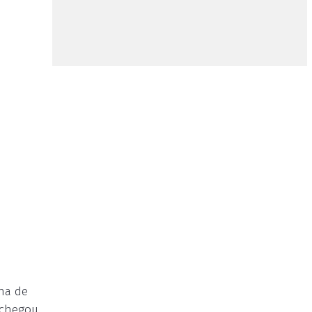
na de
o chegou