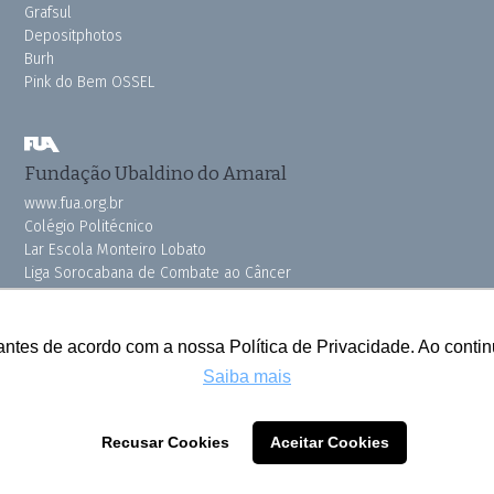
Grafsul
Depositphotos
Burh
Pink do Bem OSSEL
Fundação Ubaldino do Amaral
www.fua.org.br
Colégio Politécnico
Lar Escola Monteiro Lobato
Liga Sorocabana de Combate ao Câncer
Vila dos Velhinhos
antes de acordo com a nossa Política de Privacidade. Ao cont
Saiba mais
Todos os direitos reservados © 2025 Cruzeiro do Sul
Recusar Cookies
Aceitar Cookies