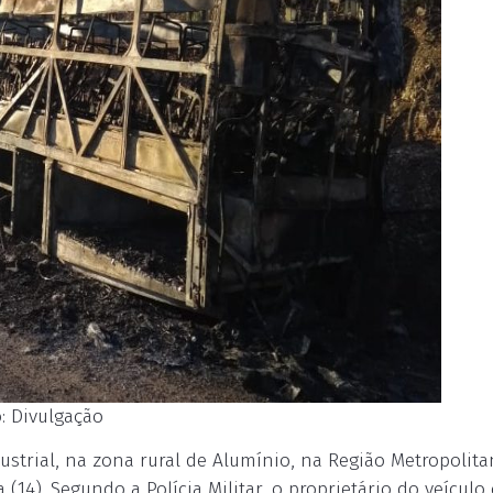
: Divulgação
strial, na zona rural de Alumínio, na Região Metropolita
(14). Segundo a Polícia Militar, o proprietário do veícul