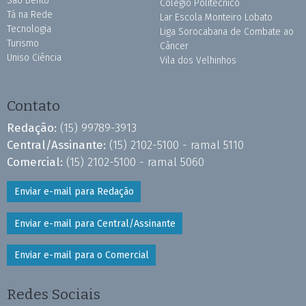
São Bento
Colégio Politécnico
Tá na Rede
Lar Escola Monteiro Lobato
Tecnologia
Liga Sorocabana de Combate ao
Turismo
Câncer
Uniso Ciência
Vila dos Velhinhos
Contato
Redação:
(15) 99789-3913
Central/Assinante:
(15) 2102-5100 - ramal 5110
Comercial:
(15) 2102-5100 - ramal 5060
Enviar e-mail para Redação
Enviar e-mail para Central/Assinante
Enviar e-mail para o Comercial
Redes Sociais