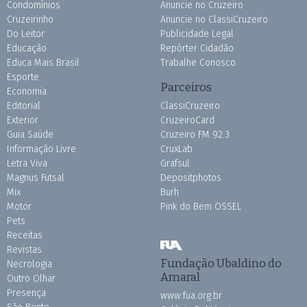
Condomínios
Anuncie no Cruzeiro
Cruzeirinho
Anuncie no ClassiCruzeiro
Do Leitor
Publicidade Legal
Educação
Repórter Cidadão
Educa Mais Brasil
Trabalhe Conosco
Esporte
Parceiros
Economia
Editorial
ClassiCruzeiro
Exterior
CruzeiroCard
Guia Saúde
Cruzeiro FM 92.3
Informação Livre
CruxLab
Letra Viva
Grafsul
Magnus Futsal
Depositphotos
Mix
Burh
Motor
Pink do Bem OSSEL
Pets
Receitas
Revistas
Fundação Ubaldino do
Necrologia
Amaral
Outro Olhar
Presença
www.fua.org.br