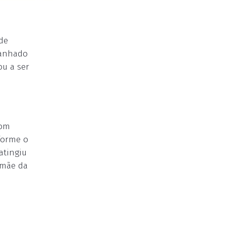
de
panhado
ou a ser
com
forme o
atingiu
 mãe da