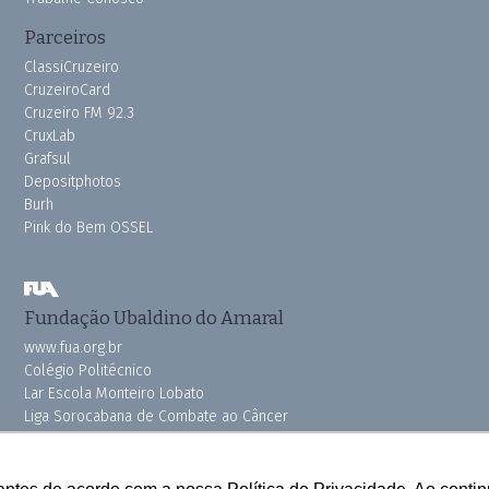
Parceiros
ClassiCruzeiro
CruzeiroCard
Cruzeiro FM 92.3
CruxLab
Grafsul
Depositphotos
Burh
Pink do Bem OSSEL
Fundação Ubaldino do Amaral
www.fua.org.br
Colégio Politécnico
Lar Escola Monteiro Lobato
Liga Sorocabana de Combate ao Câncer
Vila dos Velhinhos