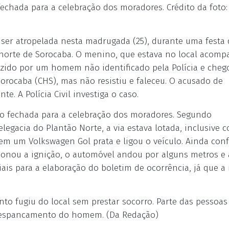
fechada para a celebração dos moradores. Crédito da foto:
er atropelada nesta madrugada (25), durante uma festa 
 norte de Sorocaba. O menino, que estava no local acom
uzido por um homem não identificado pela Polícia e cheg
rocaba (CHS), mas não resistiu e faleceu. O acusado de
. A Polícia Civil investiga o caso.
ido fechada para a celebração dos moradores. Segundo
legacia do Plantão Norte, a via estava lotada, inclusive 
em um Volkswagen Gol prata e ligou o veículo. Ainda con
acionou a ignição, o automóvel andou por alguns metros e 
ais para a elaboração do boletim de ocorrência, já que a
nto fugiu do local sem prestar socorro. Parte das pessoas
e espancamento do homem. (Da Redação)