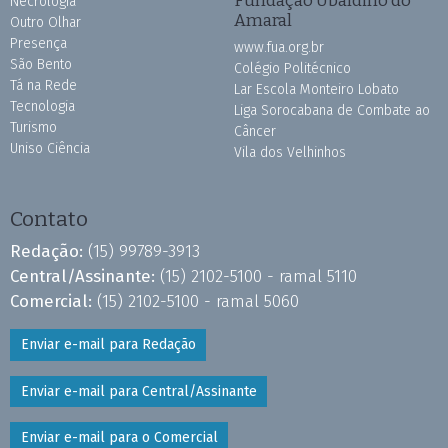
Fundação Ubaldino do
Necrologia
Amaral
Outro Olhar
Presença
www.fua.org.br
São Bento
Colégio Politécnico
Tá na Rede
Lar Escola Monteiro Lobato
Tecnologia
Liga Sorocabana de Combate ao
Turismo
Câncer
Uniso Ciência
Vila dos Velhinhos
Contato
Redação:
(15) 99789-3913
Central/Assinante:
(15) 2102-5100 - ramal 5110
Comercial:
(15) 2102-5100 - ramal 5060
Enviar e-mail para Redação
Enviar e-mail para Central/Assinante
Enviar e-mail para o Comercial