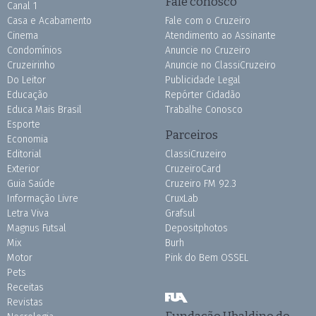
Fale conosco
Canal 1
Casa e Acabamento
Fale com o Cruzeiro
Cinema
Atendimento ao Assinante
Condomínios
Anuncie no Cruzeiro
Cruzeirinho
Anuncie no ClassiCruzeiro
Do Leitor
Publicidade Legal
Educação
Repórter Cidadão
Educa Mais Brasil
Trabalhe Conosco
Esporte
Parceiros
Economia
Editorial
ClassiCruzeiro
Exterior
CruzeiroCard
Guia Saúde
Cruzeiro FM 92.3
Informação Livre
CruxLab
Letra Viva
Grafsul
Magnus Futsal
Depositphotos
Mix
Burh
Motor
Pink do Bem OSSEL
Pets
Receitas
Revistas