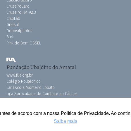
ClassiCruzeiro
CruzeiroCard
Cruzeiro FM 92.3
CruxLab
Grafsul
Depositphotos
Burh
Pink do Bem OSSEL
Fundação Ubaldino do Amaral
www.fua.org.br
Colégio Politécnico
Lar Escola Monteiro Lobato
Liga Sorocabana de Combate ao Câncer
Vila dos Velhinhos
antes de acordo com a nossa Política de Privacidade. Ao cont
Saiba mais