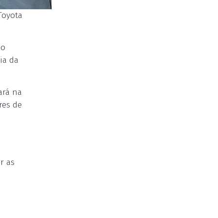
Toyota
 o
ia da
ará na
res de
r as