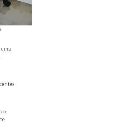
s
e uma
a
centes.
u
o o
ste