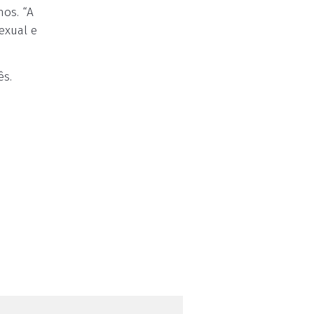
os. “A
exual e
ês.