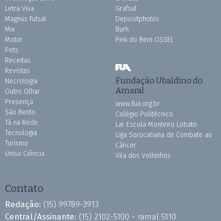
Letra Viva
Grafsul
Magnus Futsal
Depositphotos
Mix
Burh
Motor
Pink do Bem OSSEL
Pets
Receitas
Revistas
Fundação Ubaldino do
Necrologia
Amaral
Outro Olhar
Presença
www.fua.org.br
São Bento
Colégio Politécnico
Tá na Rede
Lar Escola Monteiro Lobato
Tecnologia
Liga Sorocabana de Combate ao
Turismo
Câncer
Uniso Ciência
Vila dos Velhinhos
Contato
Redação:
(15) 99789-3913
Central/Assinante:
(15) 2102-5100 - ramal 5110