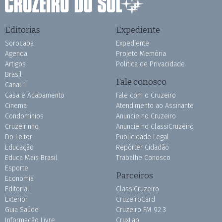
Editorias
Expediente
Sorocaba
Expediente
Agenda
Projeto Memória
Artigos
Política de Privacidade
Brasil
Fale conosco
Canal 1
Casa e Acabamento
Fale com o Cruzeiro
Cinema
Atendimento ao Assinante
Condomínios
Anuncie no Cruzeiro
Cruzeirinho
Anuncie no ClassiCruzeiro
Do Leitor
Publicidade Legal
Educação
Repórter Cidadão
Educa Mais Brasil
Trabalhe Conosco
Esporte
Parceiros
Economia
Editorial
ClassiCruzeiro
Exterior
CruzeiroCard
Guia Saúde
Cruzeiro FM 92.3
Informação Livre
CruxLab