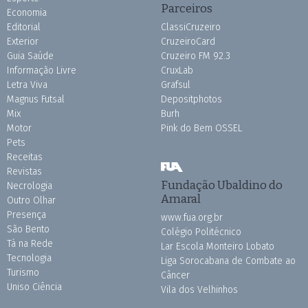
Parceiros
Economia
Editorial
ClassiCruzeiro
Exterior
CruzeiroCard
Guia Saúde
Cruzeiro FM 92.3
Informação Livre
CruxLab
Letra Viva
Grafsul
Magnus Futsal
Depositphotos
Mix
Burh
Motor
Pink do Bem OSSEL
Pets
Receitas
Revistas
Fundação Ubaldino do
Necrologia
Amaral
Outro Olhar
Presença
www.fua.org.br
São Bento
Colégio Politécnico
Tá na Rede
Lar Escola Monteiro Lobato
Tecnologia
Liga Sorocabana de Combate ao
Turismo
Câncer
Uniso Ciência
Vila dos Velhinhos