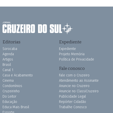
Editorias
Expediente
Sorocaba
Expediente
Agenda
Projeto Memória
Artigos
Política de Privacidade
Brasil
Fale conosco
Canal 1
Casa e Acabamento
Fale com o Cruzeiro
Cinema
Atendimento ao Assinante
Condomínios
Anuncie no Cruzeiro
Cruzeirinho
Anuncie no ClassiCruzeiro
Do Leitor
Publicidade Legal
Educação
Repórter Cidadão
Educa Mais Brasil
Trabalhe Conosco
Esporte