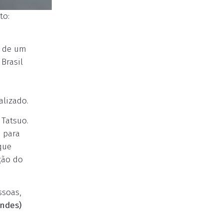
to:
m de um
Brasil
alizado.
 Tatsuo.
 para
que
ção do
ssoas,
andes)