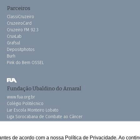
Parceiros
ClassiCruzeiro
CruzeiroCard
Cruzeiro FM 92.3
CruxLab
Grafsul
Depositphotos
Burh
Pink do Bem OSSEL
Fundação Ubaldino do Amaral
www.fua.org.br
Colégio Politécnico
Lar Escola Monteiro Lobato
Liga Sorocabana de Combate ao Câncer
Vila dos Velhinhos
antes de acordo com a nossa Política de Privacidade. Ao cont