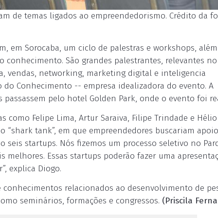
am de temas ligados ao empreendedorismo. Crédito da fo
 em Sorocaba, um ciclo de palestras e workshops, alé
 o conhecimento. São grandes palestrantes, relevantes no 
 vendas, networking, marketing digital e inteligencia
to do Conhecimento -- empresa idealizadora do evento. A
as passassem pelo hotel Golden Park, onde o evento foi re
 como Felipe Lima, Artur Saraiva, Filipe Trindade e Hélio
o “shark tank”, em que empreendedores buscariam apoio
do seis startups. Nós fizemos um processo seletivo no Par
eis melhores. Essas startups poderão fazer uma apresenta
, explica Diogo.
e conhecimentos relacionados ao desenvolvimento de pe
como seminários, formações e congressos.
(Priscila Fern