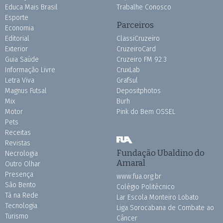
Educa Mais Brasil
Trabalhe Conosco
Esporte
Parceiros
Economia
Editorial
ClassiCruzeiro
Exterior
CruzeiroCard
Guia Saúde
Cruzeiro FM 92.3
Informação Livre
CruxLab
Letra Viva
Grafsul
Magnus Futsal
Depositphotos
Mix
Burh
Motor
Pink do Bem OSSEL
Pets
Receitas
Revistas
Fundação Ubaldino do
Necrologia
Amaral
Outro Olhar
Presença
www.fua.org.br
São Bento
Colégio Politécnico
Tá na Rede
Lar Escola Monteiro Lobato
Tecnologia
Liga Sorocabana de Combate ao
Turismo
Câncer