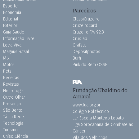
Esporte
Parceiros
Economia
Editorial
ClassiCruzeiro
Exterior
CruzeiroCard
Guia Saúde
Cruzeiro FM 92.3
Informação Livre
CruxLab
Letra Viva
Grafsul
Magnus Futsal
Depositphotos
Mix
Burh
Motor
Pink do Bem OSSEL
Pets
Receitas
Revistas
Fundação Ubaldino do
Necrologia
Amaral
Outro Olhar
Presença
www.fua.org.br
São Bento
Colégio Politécnico
Tá na Rede
Lar Escola Monteiro Lobato
Tecnologia
Liga Sorocabana de Combate ao
Turismo
Câncer
Uniso Ciência
Vila dos Velhinhos