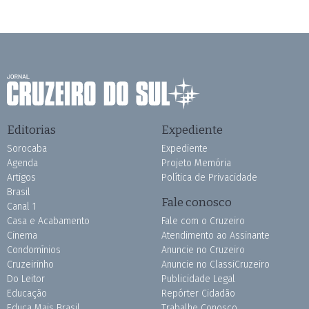
Editorias
Expediente
Sorocaba
Expediente
Agenda
Projeto Memória
Artigos
Política de Privacidade
Brasil
Fale conosco
Canal 1
Casa e Acabamento
Fale com o Cruzeiro
Cinema
Atendimento ao Assinante
Condomínios
Anuncie no Cruzeiro
Cruzeirinho
Anuncie no ClassiCruzeiro
Do Leitor
Publicidade Legal
Educação
Repórter Cidadão
Educa Mais Brasil
Trabalhe Conosco