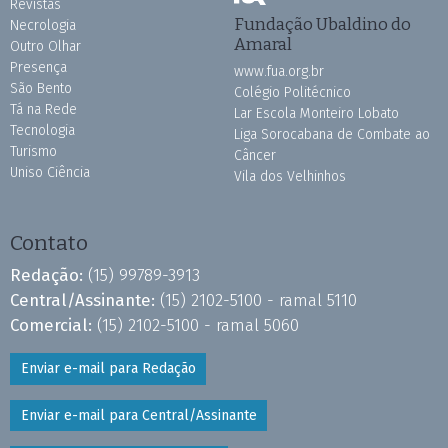
Revistas
Fundação Ubaldino do
Necrologia
Amaral
Outro Olhar
Presença
www.fua.org.br
São Bento
Colégio Politécnico
Tá na Rede
Lar Escola Monteiro Lobato
Tecnologia
Liga Sorocabana de Combate ao
Turismo
Câncer
Uniso Ciência
Vila dos Velhinhos
Contato
Redação:
(15) 99789-3913
Central/Assinante:
(15) 2102-5100 - ramal 5110
Comercial:
(15) 2102-5100 - ramal 5060
Enviar e-mail para Redação
Enviar e-mail para Central/Assinante