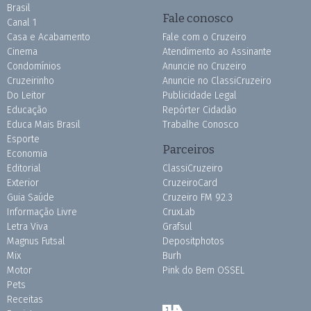
Brasil
Fale conosco
Canal 1
Casa e Acabamento
Fale com o Cruzeiro
Cinema
Atendimento ao Assinante
Condomínios
Anuncie no Cruzeiro
Cruzeirinho
Anuncie no ClassiCruzeiro
Do Leitor
Publicidade Legal
Educação
Repórter Cidadão
Educa Mais Brasil
Trabalhe Conosco
Esporte
Parceiros
Economia
Editorial
ClassiCruzeiro
Exterior
CruzeiroCard
Guia Saúde
Cruzeiro FM 92.3
Informação Livre
CruxLab
Letra Viva
Grafsul
Magnus Futsal
Depositphotos
Mix
Burh
Motor
Pink do Bem OSSEL
Pets
Receitas