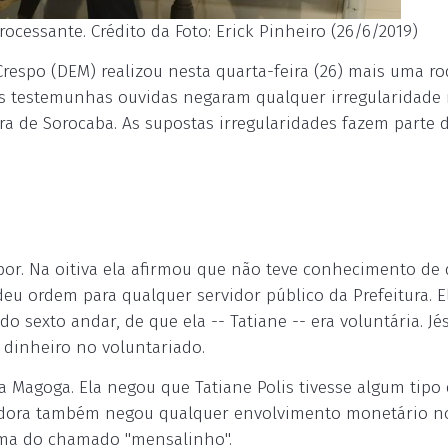
ocessante. Crédito da Foto: Erick Pinheiro (26/6/2019)
Crespo (DEM) realizou nesta quarta-feira (26) mais uma r
uas testemunhas ouvidas negaram qualquer irregularidade
ura de Sorocaba. As supostas irregularidades fazem parte 
depor. Na oitiva ela afirmou que não teve conhecimento de
deu ordem para qualquer servidor público da Prefeitura. E
exto andar, de que ela -- Tatiane -- era voluntária. Jés
dinheiro no voluntariado.
 Magoga. Ela negou que Tatiane Polis tivesse algum tipo
ervidora também negou qualquer envolvimento monetário n
rma do chamado "mensalinho".