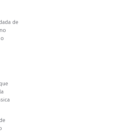
odada de
 no
do
 que
la
sica
 de
o