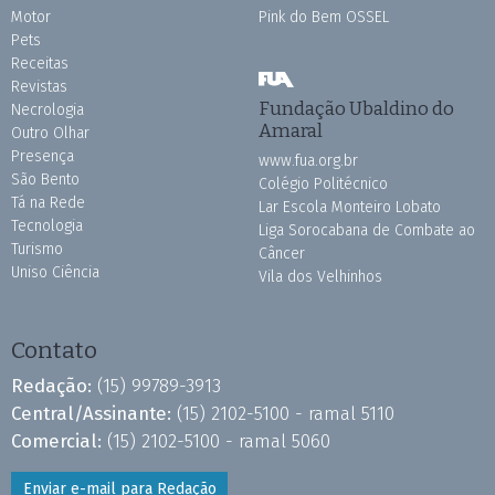
Motor
Pink do Bem OSSEL
Pets
Receitas
Revistas
Fundação Ubaldino do
Necrologia
Amaral
Outro Olhar
Presença
www.fua.org.br
São Bento
Colégio Politécnico
Tá na Rede
Lar Escola Monteiro Lobato
Tecnologia
Liga Sorocabana de Combate ao
Turismo
Câncer
Uniso Ciência
Vila dos Velhinhos
Contato
Redação:
(15) 99789-3913
Central/Assinante:
(15) 2102-5100 - ramal 5110
Comercial:
(15) 2102-5100 - ramal 5060
Enviar e-mail para Redação