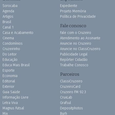
Sorocaba
Expediente
Agenda
Projeto Memória
Artigos
Política de Privacidade
Brasil
Fale conosco
Canal 1
Casa e Acabamento
Fale com o Cruzeiro
Cinema
Atendimento ao Assinante
Condomínios
Anuncie no Cruzeiro
Cruzeirinho
Anuncie no ClassiCruzeiro
Do Leitor
Publicidade Legal
Educação
Repórter Cidadão
Educa Mais Brasil
Trabalhe Conosco
Esporte
Parceiros
Economia
Editorial
ClassiCruzeiro
Exterior
CruzeiroCard
Guia Saúde
Cruzeiro FM 92.3
Informação Livre
CruxLab
Letra Viva
Grafsul
Magnus Futsal
Depositphotos
Mix
Burh