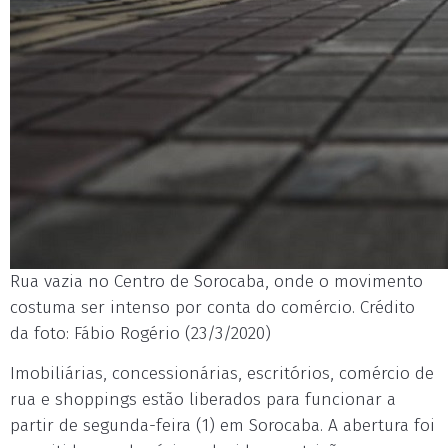
Rua vazia no Centro de Sorocaba, onde o movimento
costuma ser intenso por conta do comércio. Crédito
da foto: Fábio Rogério (23/3/2020)
Imobiliárias, concessionárias, escritórios, comércio de
rua e shoppings estão liberados para funcionar a
partir de segunda-feira (1) em Sorocaba. A abertura foi