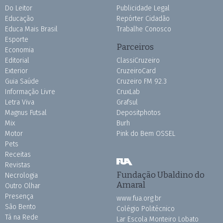
Do Leitor
Publicidade Legal
Educação
Repórter Cidadão
Educa Mais Brasil
Trabalhe Conosco
Esporte
Parceiros
Economia
Editorial
ClassiCruzeiro
Exterior
CruzeiroCard
Guia Saúde
Cruzeiro FM 92.3
Informação Livre
CruxLab
Letra Viva
Grafsul
Magnus Futsal
Depositphotos
Mix
Burh
Motor
Pink do Bem OSSEL
Pets
Receitas
Revistas
Fundação Ubaldino do
Necrologia
Amaral
Outro Olhar
Presença
www.fua.org.br
São Bento
Colégio Politécnico
Tá na Rede
Lar Escola Monteiro Lobato