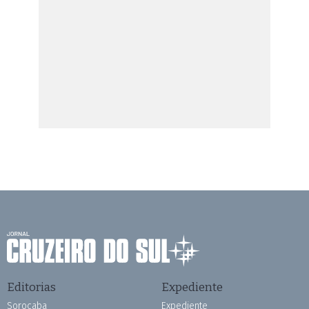
Editorias
Expediente
Sorocaba
Expediente