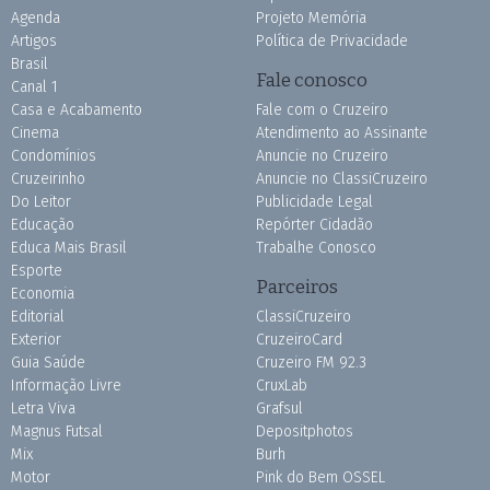
Agenda
Projeto Memória
Artigos
Política de Privacidade
Brasil
Fale conosco
Canal 1
Casa e Acabamento
Fale com o Cruzeiro
Cinema
Atendimento ao Assinante
Condomínios
Anuncie no Cruzeiro
Cruzeirinho
Anuncie no ClassiCruzeiro
Do Leitor
Publicidade Legal
Educação
Repórter Cidadão
Educa Mais Brasil
Trabalhe Conosco
Esporte
Parceiros
Economia
Editorial
ClassiCruzeiro
Exterior
CruzeiroCard
Guia Saúde
Cruzeiro FM 92.3
Informação Livre
CruxLab
Letra Viva
Grafsul
Magnus Futsal
Depositphotos
Mix
Burh
Motor
Pink do Bem OSSEL