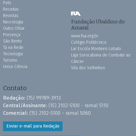
Pets
Receitas
Revistas
Fundação Ubaldino do
Necrologia
Amaral
Outro Olhar
Presença
www.fua.org.br
São Bento
Colégio Politécnico
Tá na Rede
Lar Escola Monteiro Lobato
Tecnologia
Liga Sorocabana de Combate ao
Turismo
Câncer
Uniso Ciência
Vila dos Velhinhos
Contato
Redação:
(15) 99789-3913
Central/Assinante:
(15) 2102-5100 - ramal 5110
Comercial:
(15) 2102-5100 - ramal 5060
Enviar e-mail para Redação