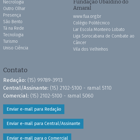
Fundação Ubaldino do
Necrologia
Amaral
Outro Olhar
Presença
www.fua.org.br
São Bento
Colégio Politécnico
Tá na Rede
Lar Escola Monteiro Lobato
Tecnologia
Liga Sorocabana de Combate ao
Turismo
Câncer
Uniso Ciência
Vila dos Velhinhos
Contato
Redação:
(15) 99789-3913
Central/Assinante:
(15) 2102-5100 - ramal 5110
Comercial:
(15) 2102-5100 - ramal 5060
Enviar e-mail para Redação
Enviar e-mail para Central/Assinante
Enviar e-mail para o Comercial