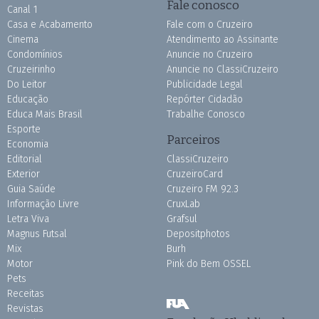
Fale conosco
Canal 1
Casa e Acabamento
Fale com o Cruzeiro
Cinema
Atendimento ao Assinante
Condomínios
Anuncie no Cruzeiro
Cruzeirinho
Anuncie no ClassiCruzeiro
Do Leitor
Publicidade Legal
Educação
Repórter Cidadão
Educa Mais Brasil
Trabalhe Conosco
Esporte
Parceiros
Economia
Editorial
ClassiCruzeiro
Exterior
CruzeiroCard
Guia Saúde
Cruzeiro FM 92.3
Informação Livre
CruxLab
Letra Viva
Grafsul
Magnus Futsal
Depositphotos
Mix
Burh
Motor
Pink do Bem OSSEL
Pets
Receitas
Revistas