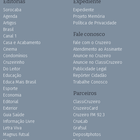
Editorias
Expediente
Sorocaba
Expediente
Agenda
Projeto Memória
Artigos
Política de Privacidade
Brasil
Fale conosco
Canal 1
Casa e Acabamento
Fale com o Cruzeiro
Cinema
Atendimento ao Assinante
Condomínios
Anuncie no Cruzeiro
Cruzeirinho
Anuncie no ClassiCruzeiro
Do Leitor
Publicidade Legal
Educação
Repórter Cidadão
Educa Mais Brasil
Trabalhe Conosco
Esporte
Parceiros
Economia
Editorial
ClassiCruzeiro
Exterior
CruzeiroCard
Guia Saúde
Cruzeiro FM 92.3
Informação Livre
CruxLab
Letra Viva
Grafsul
Magnus Futsal
Depositphotos