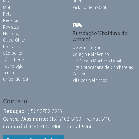
Mix
Burh
Motor
Pink do Bem OSSEL
Pets
Receitas
Revistas
Fundação Ubaldino do
Necrologia
Amaral
Outro Olhar
Presença
www.fua.org.br
São Bento
Colégio Politécnico
Tá na Rede
Lar Escola Monteiro Lobato
Tecnologia
Liga Sorocabana de Combate ao
Turismo
Câncer
Uniso Ciência
Vila dos Velhinhos
Contato
Redação:
(15) 99789-3913
Central/Assinante:
(15) 2102-5100 - ramal 5110
Comercial:
(15) 2102-5100 - ramal 5060