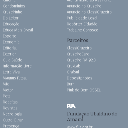
Cinema
Atendimento ao Assinante
Condomínios
Anuncie no Cruzeiro
Cruzeirinho
Anuncie no ClassiCruzeiro
Do Leitor
Publicidade Legal
Educação
Repórter Cidadão
Educa Mais Brasil
Trabalhe Conosco
Esporte
Parceiros
Economia
Editorial
ClassiCruzeiro
Exterior
CruzeiroCard
Guia Saúde
Cruzeiro FM 92.3
Informação Livre
CruxLab
Letra Viva
Grafsul
Magnus Futsal
Depositphotos
Mix
Burh
Motor
Pink do Bem OSSEL
Pets
Receitas
Revistas
Fundação Ubaldino do
Necrologia
Amaral
Outro Olhar
Presença
www.fua.org.br