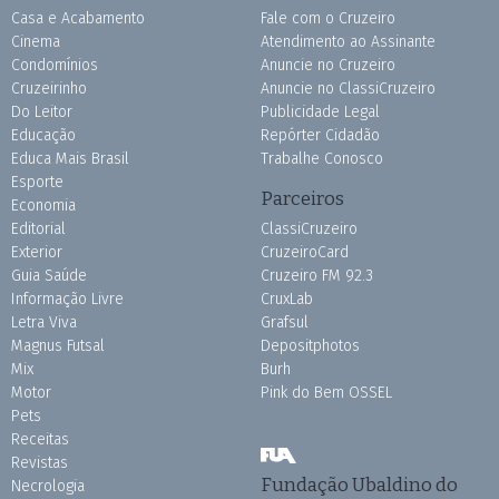
Casa e Acabamento
Fale com o Cruzeiro
Cinema
Atendimento ao Assinante
Condomínios
Anuncie no Cruzeiro
Cruzeirinho
Anuncie no ClassiCruzeiro
Do Leitor
Publicidade Legal
Educação
Repórter Cidadão
Educa Mais Brasil
Trabalhe Conosco
Esporte
Parceiros
Economia
Editorial
ClassiCruzeiro
Exterior
CruzeiroCard
Guia Saúde
Cruzeiro FM 92.3
Informação Livre
CruxLab
Letra Viva
Grafsul
Magnus Futsal
Depositphotos
Mix
Burh
Motor
Pink do Bem OSSEL
Pets
Receitas
Revistas
Fundação Ubaldino do
Necrologia