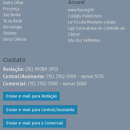
Amaral
Outro Olhar
Presença
www.fua.org.br
São Bento
Colégio Politécnico
Tá na Rede
Lar Escola Monteiro Lobato
Tecnologia
Liga Sorocabana de Combate ao
Turismo
Câncer
Uniso Ciência
Vila dos Velhinhos
Contato
Redação:
(15) 99789-3913
Central/Assinante:
(15) 2102-5100 - ramal 5110
Comercial:
(15) 2102-5100 - ramal 5060
Enviar e-mail para Redação
Enviar e-mail para Central/Assinante
Enviar e-mail para o Comercial