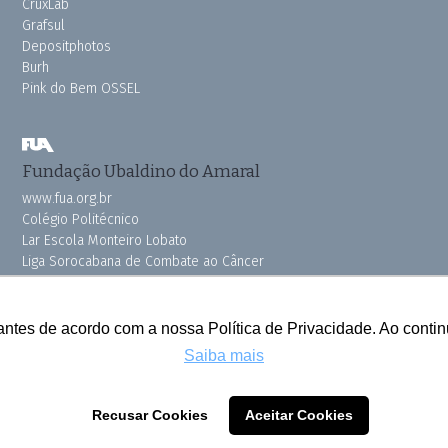
CruxLab
Grafsul
Depositphotos
Burh
Pink do Bem OSSEL
Fundação Ubaldino do Amaral
www.fua.org.br
Colégio Politécnico
Lar Escola Monteiro Lobato
Liga Sorocabana de Combate ao Câncer
Vila dos Velhinhos
antes de acordo com a nossa Política de Privacidade. Ao cont
Saiba mais
Todos os direitos reservados © 2025 Cruzeiro do Sul
Recusar Cookies
Aceitar Cookies