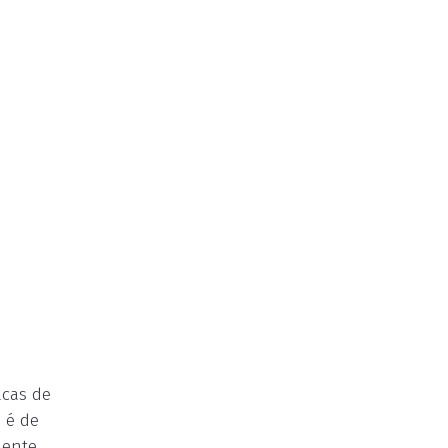
acas de
 é de
mente