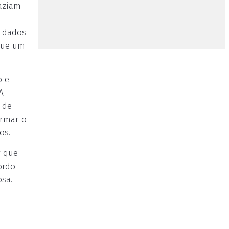
faziam
m dados
 que um
o e
A
 de
ormar o
os.
r que
ordo
sa.