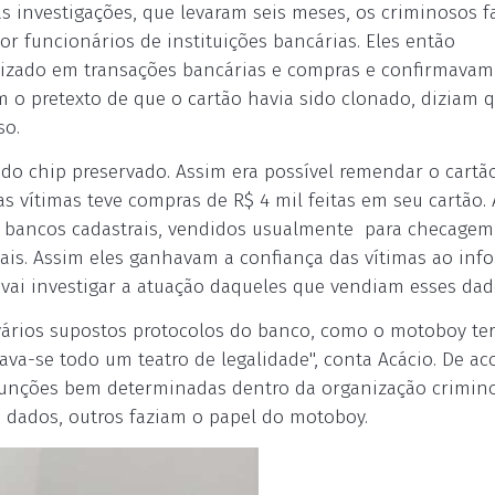
s investigações, que levaram seis meses, os criminosos 
or funcionários de instituições bancárias. Eles então
lizado em transações bancárias e compras e confirmava
om o pretexto de que o cartão havia sido clonado, diziam
so.
do chip preservado. Assim era possível remendar o cartã
s vítimas teve compras de R$ 4 mil feitas em seu cartão. 
m bancos cadastrais, vendidos usualmente para checagem
ais. Assim eles ganhavam a confiança das vítimas ao inf
 vai investigar a atuação daqueles que vendiam esses dad
vários supostos protocolos do banco, como o motoboy te
ava-se todo um teatro de legalidade", conta Acácio. De ac
funções bem determinadas dentro da organização crimino
s dados, outros faziam o papel do motoboy.