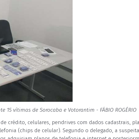
e 15 vítimas de Sorocaba e Votorantim - FÁBIO ROGÉRIO
e crédito, celulares, pendrives com dados cadastrais, pl
efonia (chips de celular). Segundo o delegado, a suspeita
tos adquiriam planos de telefonia e internet e posterior