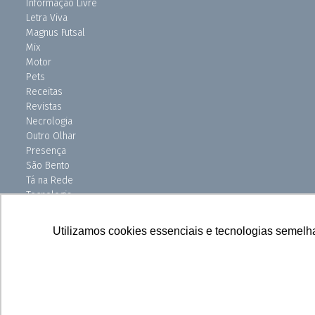
Informação Livre
Letra Viva
Magnus Futsal
Mix
Motor
Pets
Receitas
Revistas
Necrologia
Outro Olhar
Presença
São Bento
Tá na Rede
Tecnologia
Turismo
Uniso Ciência
Utilizamos cookies essenciais e tecnologias semelh