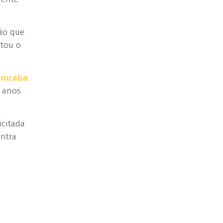
ão que
ptou o
orocaba
.
9 anos
icitada
ontra