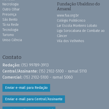
Fundação Ubaldino do
Necrologia
Amaral
Outro Olhar
Presença
www.fua.org.br
São Bento
Colégio Politécnico
Tá na Rede
Lar Escola Monteiro Lobato
Tecnologia
Liga Sorocabana de Combate ao
Turismo
Câncer
Uniso Ciência
Vila dos Velhinhos
Contato
Redação:
(15) 99789-3913
Central/Assinante:
(15) 2102-5100 - ramal 5110
Comercial:
(15) 2102-5100 - ramal 5060
Enviar e-mail para Redação
Enviar e-mail para Central/Assinante