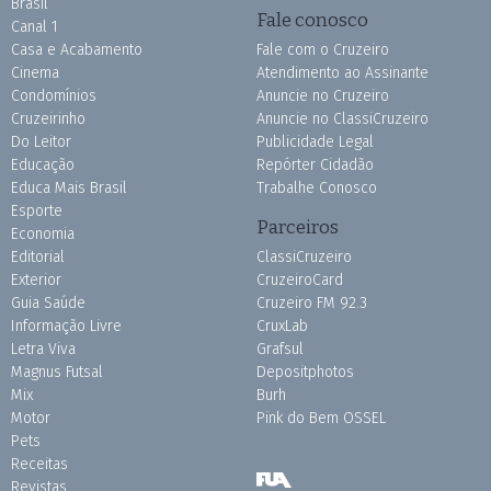
Brasil
Fale conosco
Canal 1
Casa e Acabamento
Fale com o Cruzeiro
Cinema
Atendimento ao Assinante
Condomínios
Anuncie no Cruzeiro
Cruzeirinho
Anuncie no ClassiCruzeiro
Do Leitor
Publicidade Legal
Educação
Repórter Cidadão
Educa Mais Brasil
Trabalhe Conosco
Esporte
Parceiros
Economia
Editorial
ClassiCruzeiro
Exterior
CruzeiroCard
Guia Saúde
Cruzeiro FM 92.3
Informação Livre
CruxLab
Letra Viva
Grafsul
Magnus Futsal
Depositphotos
Mix
Burh
Motor
Pink do Bem OSSEL
Pets
Receitas
Revistas