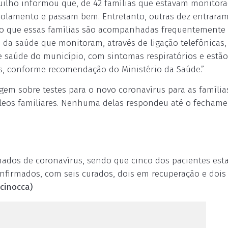
quilho informou que, de 42 famílias que estavam monitor
 isolamento e passam bem. Entretanto, outras dez entrara
o que essas famílias são acompanhadas frequentemente 
 da saúde que monitoram, através de ligação telefônicas,
 saúde do município, com sintomas respiratórios e estão
s, conforme recomendação do Ministério da Saúde.”
em sobre testes para o novo coronavírus para as famílias
eos familiares. Nenhuma delas respondeu até o fecham
rmados de coronavírus, sendo que cinco dos pacientes es
onfirmados, com seis curados, dois em recuperação e dois 
cinocca)