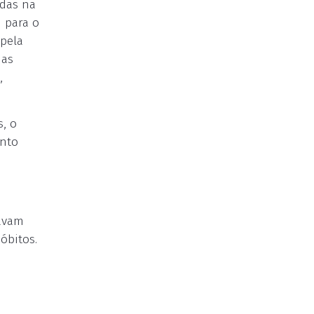
adas na
m para o
pela
 as
,
, o
ento
tavam
óbitos.