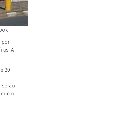
book
 por
rus. A
de 20
 serão
 que o