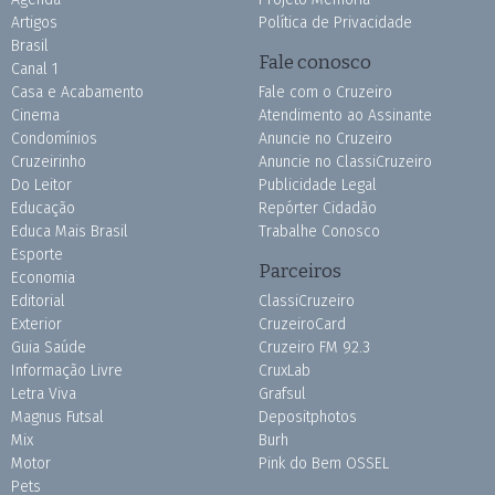
Artigos
Política de Privacidade
Brasil
Fale conosco
Canal 1
Casa e Acabamento
Fale com o Cruzeiro
Cinema
Atendimento ao Assinante
Condomínios
Anuncie no Cruzeiro
Cruzeirinho
Anuncie no ClassiCruzeiro
Do Leitor
Publicidade Legal
Educação
Repórter Cidadão
Educa Mais Brasil
Trabalhe Conosco
Esporte
Parceiros
Economia
Editorial
ClassiCruzeiro
Exterior
CruzeiroCard
Guia Saúde
Cruzeiro FM 92.3
Informação Livre
CruxLab
Letra Viva
Grafsul
Magnus Futsal
Depositphotos
Mix
Burh
Motor
Pink do Bem OSSEL
Pets