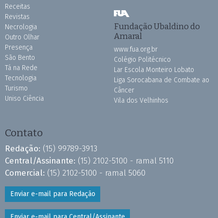
Receitas
Revistas
Fundação Ubaldino do
Necrologia
Amaral
Outro Olhar
Presença
www.fua.org.br
São Bento
Colégio Politécnico
Tá na Rede
Lar Escola Monteiro Lobato
Tecnologia
Liga Sorocabana de Combate ao
Turismo
Câncer
Uniso Ciência
Vila dos Velhinhos
Contato
Redação:
(15) 99789-3913
Central/Assinante:
(15) 2102-5100 - ramal 5110
Comercial:
(15) 2102-5100 - ramal 5060
Enviar e-mail para Redação
Enviar e-mail para Central/Assinante