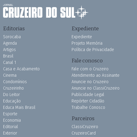
Editorias
Expediente
Sorocaba
Expediente
Agenda
Projeto Memória
Artigos
Política de Privacidade
Brasil
Fale conosco
Canal 1
Casa e Acabamento
Fale com o Cruzeiro
Cinema
Atendimento ao Assinante
Condomínios
Anuncie no Cruzeiro
Cruzeirinho
Anuncie no ClassiCruzeiro
Do Leitor
Publicidade Legal
Educação
Repórter Cidadão
Educa Mais Brasil
Trabalhe Conosco
Esporte
Parceiros
Economia
Editorial
ClassiCruzeiro
Exterior
CruzeiroCard