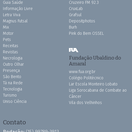
Guia Saúde
Cruzeiro FM 92.3
Informação Livre
CruxLab
Letra Viva
Grafsul
Magnus Futsal
Depositphotos
Mix
Burh
Motor
Pink do Bem OSSEL
Pets
Receitas
Revistas
Fundação Ubaldino do
Necrologia
Amaral
Outro Olhar
Presença
www.fua.org.br
São Bento
Colégio Politécnico
Tá na Rede
Lar Escola Monteiro Lobato
Tecnologia
Liga Sorocabana de Combate ao
Turismo
Câncer
Uniso Ciência
Vila dos Velhinhos
Contato
Redação:
(15) 99789-3913