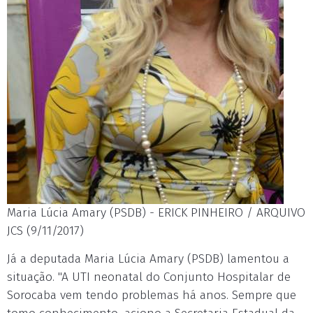
Maria Lúcia Amary (PSDB) - ERICK PINHEIRO / ARQUIVO
JCS (9/11/2017)
Já a deputada Maria Lúcia Amary (PSDB) lamentou a
situação. "A UTI neonatal do Conjunto Hospitalar de
Sorocaba vem tendo problemas há anos. Sempre que