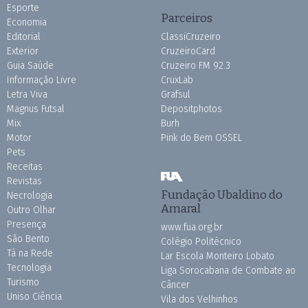
Esporte
Parceiros
Economia
Editorial
ClassiCruzeiro
Exterior
CruzeiroCard
Guia Saúde
Cruzeiro FM 92.3
Informação Livre
CruxLab
Letra Viva
Grafsul
Magnus Futsal
Depositphotos
Mix
Burh
Motor
Pink do Bem OSSEL
Pets
Receitas
Revistas
Fundação Ubaldino do
Necrologia
Amaral
Outro Olhar
Presença
www.fua.org.br
São Bento
Colégio Politécnico
Tá na Rede
Lar Escola Monteiro Lobato
Tecnologia
Liga Sorocabana de Combate ao
Turismo
Câncer
Uniso Ciência
Vila dos Velhinhos