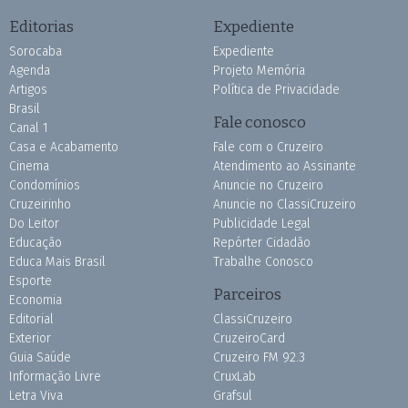
Editorias
Expediente
Sorocaba
Expediente
Agenda
Projeto Memória
Artigos
Política de Privacidade
Brasil
Fale conosco
Canal 1
Casa e Acabamento
Fale com o Cruzeiro
Cinema
Atendimento ao Assinante
Condomínios
Anuncie no Cruzeiro
Cruzeirinho
Anuncie no ClassiCruzeiro
Do Leitor
Publicidade Legal
Educação
Repórter Cidadão
Educa Mais Brasil
Trabalhe Conosco
Esporte
Parceiros
Economia
Editorial
ClassiCruzeiro
Exterior
CruzeiroCard
Guia Saúde
Cruzeiro FM 92.3
Informação Livre
CruxLab
Letra Viva
Grafsul