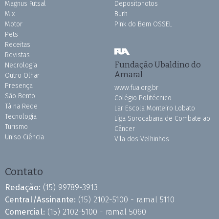
Magnus Futsal
Depositphotos
Mix
Burh
Motor
Pink do Bem OSSEL
Pets
Receitas
Revistas
Fundação Ubaldino do
Necrologia
Amaral
Outro Olhar
Presença
www.fua.org.br
São Bento
Colégio Politécnico
Tá na Rede
Lar Escola Monteiro Lobato
Tecnologia
Liga Sorocabana de Combate ao
Turismo
Câncer
Uniso Ciência
Vila dos Velhinhos
Contato
Redação:
(15) 99789-3913
Central/Assinante:
(15) 2102-5100 - ramal 5110
Comercial:
(15) 2102-5100 - ramal 5060